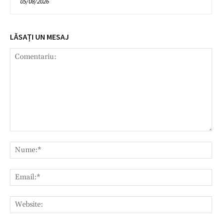
05/08/2026
LĂSAȚI UN MESAJ
Comentariu:
Nu
Ema
Web