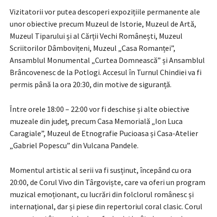
Vizitatorii vor putea descoperi expozițiile permanente ale
unor obiective precum Muzeul de Istorie, Muzeul de Artă,
Muzeul Tiparului și al Cărții Vechi Românești, Muzeul
Scriitorilor Dâmbovițeni, Muzeul „Casa Romanței”,
Ansamblul Monumental „Curtea Domnească” și Ansamblul
Brâncovenesc de la Potlogi. Accesul în Turnul Chindiei va fi
permis până la ora 20:30, din motive de siguranță.
Între orele 18:00 – 22:00 vor fi deschise și alte obiective
muzeale din județ, precum Casa Memorială „Ion Luca
Caragiale”, Muzeul de Etnografie Pucioasa și Casa-Atelier
„Gabriel Popescu” din Vulcana Pandele.
Momentul artistic al serii va fi susținut, începând cu ora
20:00, de Corul Vivo din Târgoviște, care va oferi un program
muzical emoționant, cu lucrări din folclorul românesc și
internațional, dar și piese din repertoriul coral clasic. Corul