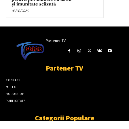
și imunitate scăzută
08/08/2026
Partener TV
Partener TV
CONTACT
METEO
HOROSCOP
PUBLICITATE
Categorii Populare
ȘTIRI
11867