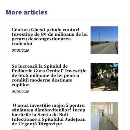
More articles
Centura Găești prinde contur!
Investiție de 89 de milioane de lei
pentru descongestionarea
traficului
07/08/2026
Se lucrează la Spitalul de
Pediatrie Gura Ocniței! Investiție
de 66,6 milioane de lei pentru
condiții moderne destinate
copiilor
06/08/2026
O nouă investiție majoră pentru
sănătatea dâmbovițenilor! Încep
lucrările la Secția de Boli
Infecțioase a Spitalului Județean
de Urgență Târgoviște