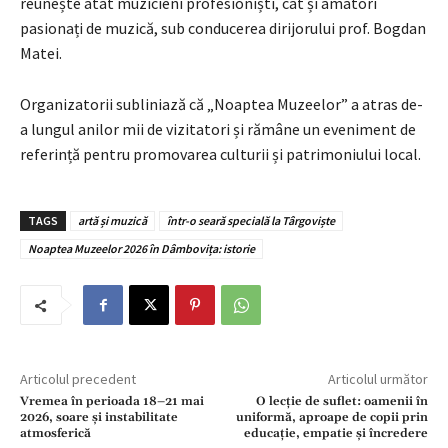
reunește atât muzicieni profesioniști, cât și amatori
pasionați de muzică, sub conducerea dirijorului prof. Bogdan
Matei.
Organizatorii subliniază că „Noaptea Muzeelor” a atras de-
a lungul anilor mii de vizitatori și rămâne un eveniment de
referință pentru promovarea culturii și patrimoniului local.
TAGS
artă și muzică
într-o seară specială la Târgoviște
Noaptea Muzeelor 2026 în Dâmbovița: istorie
Articolul precedent
Articolul următor
Vremea în perioada 18–21 mai
O lecție de suflet: oamenii în
2026, soare și instabilitate
uniformă, aproape de copii prin
atmosferică
educație, empatie și încredere