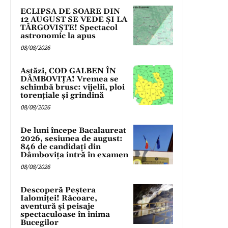
ECLIPSA DE SOARE DIN
12 AUGUST SE VEDE ȘI LA
TÂRGOVIȘTE! Spectacol
astronomic la apus
08/08/2026
Astăzi, COD GALBEN ÎN
DÂMBOVIȚA! Vremea se
schimbă brusc: vijelii, ploi
torențiale și grindină
08/08/2026
De luni începe Bacalaureat
2026, sesiunea de august:
846 de candidați din
Dâmbovița intră în examen
08/08/2026
Descoperă Peștera
Ialomiței! Răcoare,
aventură și peisaje
spectaculoase în inima
Bucegilor