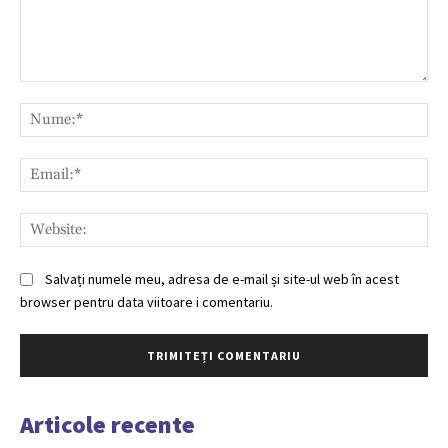
Comentariu:
Nu
Ema
Web
Salvați numele meu, adresa de e-mail și site-ul web în acest
browser pentru data viitoare i comentariu.
Articole recente