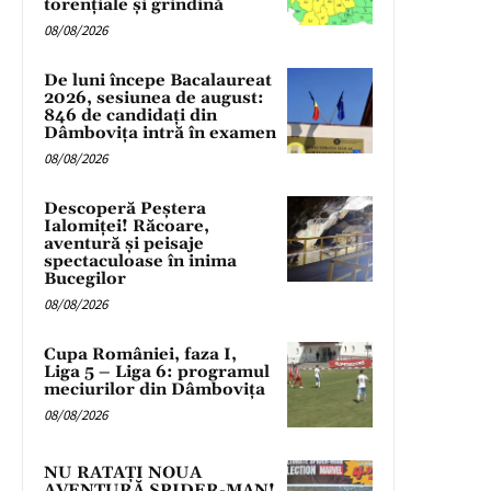
torențiale și grindină
08/08/2026
De luni începe Bacalaureat
2026, sesiunea de august:
846 de candidați din
Dâmbovița intră în examen
08/08/2026
Descoperă Peștera
Ialomiței! Răcoare,
aventură și peisaje
spectaculoase în inima
Bucegilor
08/08/2026
Cupa României, faza I,
Liga 5 – Liga 6: programul
meciurilor din Dâmbovița
08/08/2026
NU RATAȚI NOUA
AVENTURĂ SPIDER-MAN!