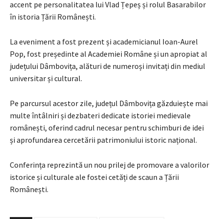
accent pe personalitatea lui Vlad Țepeș și rolul Basarabilor
în istoria Țării Românești.
La eveniment a fost prezent și academicianul Ioan-Aurel
Pop, fost președinte al Academiei Române și un apropiat al
județului Dâmbovița, alături de numeroși invitați din mediul
universitar și cultural.
Pe parcursul acestor zile, județul Dâmbovița găzduiește mai
multe întâlniri și dezbateri dedicate istoriei medievale
românești, oferind cadrul necesar pentru schimburi de idei
și aprofundarea cercetării patrimoniului istoric național.
Conferința reprezintă un nou prilej de promovare a valorilor
istorice și culturale ale fostei cetăți de scaun a Țării
Românești.