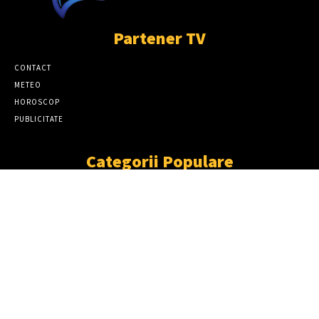
Partener TV
CONTACT
METEO
HOROSCOP
PUBLICITATE
Categorii Populare
ȘTIRI
11867
SOCIAL
6920
TÂRGOVIŞTE
2411
PARTENER TV
2227
CJD
1931
DÂMBOVIŢA
1870
NEWS