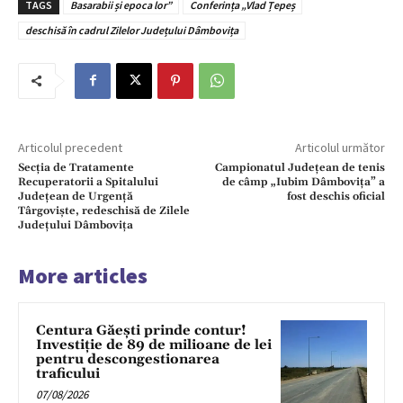
TAGS
Basarabii și epoca lor”
Conferința „Vlad Țepeș
deschisă în cadrul Zilelor Județului Dâmbovița
Articolul precedent
Articolul următor
Secția de Tratamente
Campionatul Județean de tenis
Recuperatorii a Spitalului
de câmp „Iubim Dâmbovița” a
Județean de Urgență
fost deschis oficial
Târgoviște, redeschisă de Zilele
Județului Dâmbovița
More articles
Centura Găești prinde contur!
Investiție de 89 de milioane de lei
pentru descongestionarea
traficului
07/08/2026