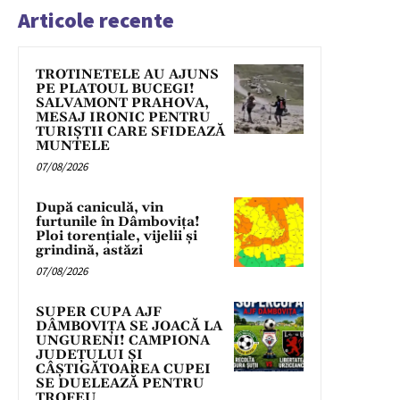
Articole recente
TROTINETELE AU AJUNS
PE PLATOUL BUCEGI!
SALVAMONT PRAHOVA,
MESAJ IRONIC PENTRU
TURIȘTII CARE SFIDEAZĂ
MUNTELE
07/08/2026
După caniculă, vin
furtunile în Dâmbovița!
Ploi torențiale, vijelii și
grindină, astăzi
07/08/2026
SUPER CUPA AJF
DÂMBOVIȚA SE JOACĂ LA
UNGURENI! CAMPIONA
JUDEȚULUI ȘI
CÂȘTIGĂTOAREA CUPEI
SE DUELEAZĂ PENTRU
TROFEU