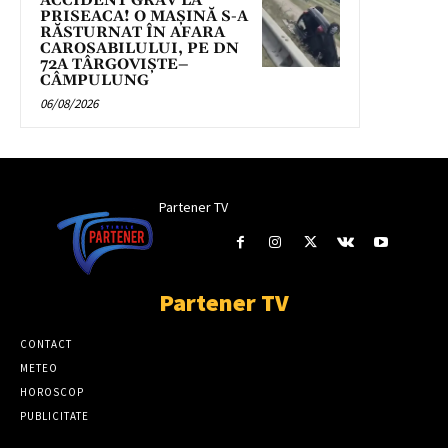
ACCIDENT GRAV LA
PRISEACA! O MAȘINĂ S-A
RĂSTURNAT ÎN AFARA
CAROSABILULUI, PE DN
72A TÂRGOVIȘTE–
CÂMPULUNG
06/08/2026
Partener TV
Partener TV
CONTACT
METEO
HOROSCOP
PUBLICITATE