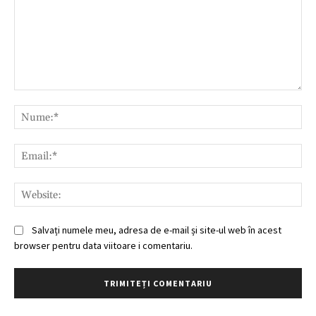
Comentariu:
Nu
Ema
Web
Salvați numele meu, adresa de e-mail și site-ul web în acest
browser pentru data viitoare i comentariu.