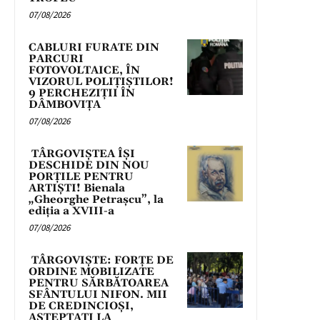
07/08/2026
CABLURI FURATE DIN
PARCURI
FOTOVOLTAICE, ÎN
VIZORUL POLIȚIȘTILOR!
9 PERCHEZIȚII ÎN
DÂMBOVIȚA
07/08/2026
TÂRGOVIȘTEA ÎȘI
DESCHIDE DIN NOU
PORȚILE PENTRU
ARTIȘTI! Bienala
„Gheorghe Petrașcu”, la
ediția a XVIII-a
07/08/2026
TÂRGOVIȘTE: FORȚE DE
ORDINE MOBILIZATE
PENTRU SĂRBĂTOAREA
SFÂNTULUI NIFON. MII
DE CREDINCIOȘI,
AȘTEPTAȚI LA