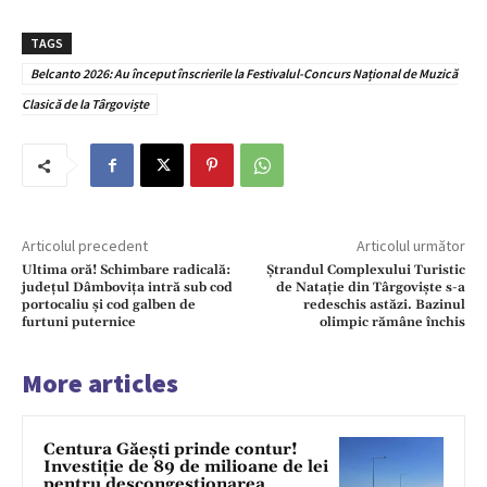
TAGS
Belcanto 2026: Au început înscrierile la Festivalul-Concurs Național de Muzică
Clasică de la Târgoviște
Articolul precedent
Articolul următor
Ultima oră! Schimbare radicală:
Ștrandul Complexului Turistic
județul Dâmbovița intră sub cod
de Natație din Târgoviște s-a
portocaliu și cod galben de
redeschis astăzi. Bazinul
furtuni puternice
olimpic rămâne închis
More articles
Centura Găești prinde contur!
Investiție de 89 de milioane de lei
pentru descongestionarea