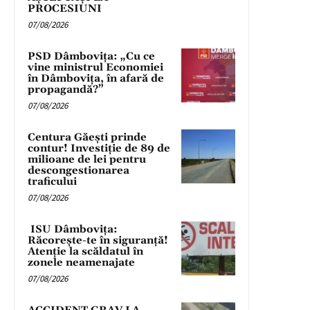
PROCESIUNI
07/08/2026
PSD Dâmbovița: „Cu ce
vine ministrul Economiei
în Dâmbovița, în afară de
propagandă?”
07/08/2026
Centura Găești prinde
contur! Investiție de 89 de
milioane de lei pentru
descongestionarea
traficului
07/08/2026
ISU Dâmbovița:
Răcorește-te în siguranță!
Atenție la scăldatul în
zonele neamenajate
07/08/2026